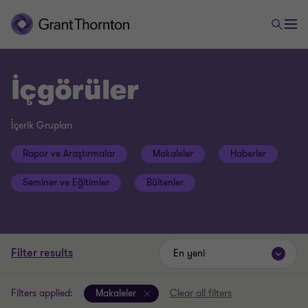
İçgörüler
İçerik Grupları
Rapor ve Araştırmalar
Makaleler
Haberler
Seminer ve Eğitimler
Bültenler
Filter results
En yeni
Filters applied:
Makaleler
Clear all filters