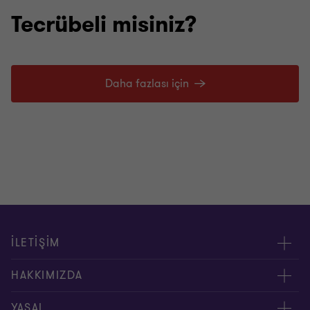
Tecrübeli misiniz?
Daha fazlası için
İLETİŞİM
Yöneticilerimiz
HAKKIMIZDA
Bizimle İletişime Geçin
Hakkımızda
YASAL