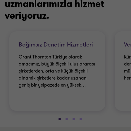
uzmanlarımızla hizmet
veriyoruz.
Bağımsız Denetim Hizmetleri
Ve
Grant Thornton Türkiye olarak
Kür
amacımız, büyük ölçekli uluslararası
den
şirketlerden, orta ve küçük ölçekli
mük
dinamik şirketlere kadar uzanan
her
geniş bir yelpazede en yüksek
…