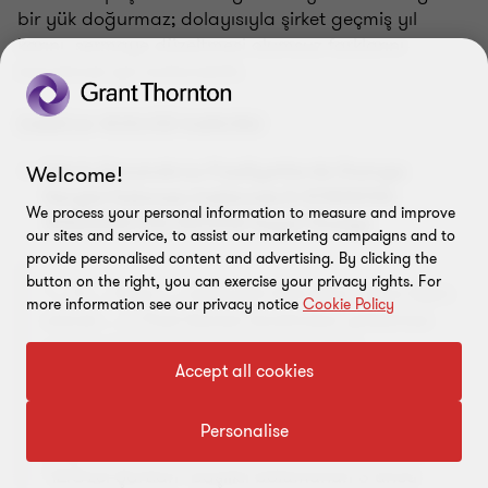
bir yük doğurmaz; dolayısıyla şirket geçmiş yıl
karını, sermaye düzeltmesi olumsuz farklarını
kapatmak için kullanabilir.
DAMGA VERGİSİ KANUNU
Döviz Kazandırıcı Faaliyetlerde Damga
Welcome!
Vergisi İstisnası hakkında E-97895701-
We process your personal information to measure and improve
155[2025/43]-507698 Sayılı Özelge
our sites and service, to assist our marketing campaigns and to
provide personalised content and advertising. By clicking the
button on the right, you can exercise your privacy rights. For
"… İli … İlçesi … Jeneratör Mal Alımı" işine ilişkin
more information see our privacy notice
Cookie Policy
olarak … İl Özel İdaresi tarafından şirketinize
yapılacak hakediş ödemelerine ilişkin
düzenlenecek kağıtların, Ticaret Bakanlığı
Accept all cookies
İhracat Genel Müdürlüğü tarafından şirketiniz
adına düzenlenen …/…/2025 tarihli ve 2025/…
Personalise
sayılı Vergi, Resim ve Harç İstisnası Belgesinin
"12.Özel Şartları" başlıklı bölümünün 3 üncü