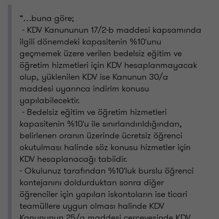
“…buna göre;
- KDV Kanununun 17/2-b maddesi kapsamında
ilgili dönemdeki kapasitenin %10'unu
geçmemek üzere verilen bedelsiz eğitim ve
öğretim hizmetleri için KDV hesaplanmayacak
olup, yüklenilen KDV ise Kanunun 30/a
maddesi uyarınca indirim konusu
yapılabilecektir.
- Bedelsiz eğitim ve öğretim hizmetleri
kapasitenin %10'u ile sınırlandırıldığından,
belirlenen oranın üzerinde ücretsiz öğrenci
okutulması halinde söz konusu hizmetler için
KDV hesaplanacağı tabiidir.
- Okulunuz tarafından %10'luk burslu öğrenci
kontejanını doldurduktan sonra diğer
öğrenciler için yapılan iskontoların ise ticari
teamüllere uygun olması halinde KDV
Kanununun 25/a maddesi çerçevesinde KDV