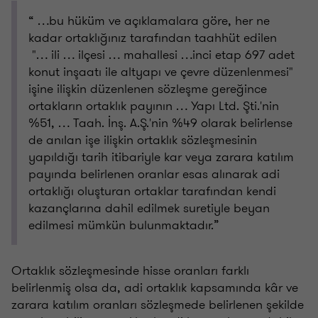
“ …bu hüküm ve açıklamalara göre, her ne
kadar ortaklığınız tarafından taahhüt edilen
"… ili … ilçesi … mahallesi …inci etap 697 adet
konut inşaatı ile altyapı ve çevre düzenlenmesi"
işine ilişkin düzenlenen sözleşme gereğince
ortakların ortaklık payının … Yapı Ltd. Şti.'nin
%51, … Taah. İnş. A.Ş.'nin %49 olarak belirlense
de anılan işe ilişkin ortaklık sözleşmesinin
yapıldığı tarih itibariyle kar veya zarara katılım
payında belirlenen oranlar esas alınarak adi
ortaklığı oluşturan ortaklar tarafından kendi
kazançlarına dahil edilmek suretiyle beyan
edilmesi mümkün bulunmaktadır.”
Ortaklık sözleşmesinde hisse oranları farklı
belirlenmiş olsa da, adi ortaklık kapsamında kâr ve
zarara katılım oranları sözleşmede belirlenen şekilde