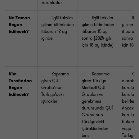
zorunludur.
Ne Zaman
· ilgili takvim
· ilgili takvim
· ilgili
Beyan
yılının bitiminden
yılının bitiminden
yılının b
Edilecek?
itibaren 12 ay
itibaren 15 ay
itibaren 
içinde.
sonra (2024 yılı
sonra (20
için 18 ay içinde)
için 18 a
Kim
· Kapsama
· Kapsama
· Gen
Tarafından
giren ÇUİ
giren Türkiye
olarak n
Beyan
Grubu’nun
Merkezli ÇUİ
kuruluş, 
Edilecek?
Türkiye’deki
Grupları ve
kuruluş 
iştirakleri
gerekmesi
belirlenm
durumunda ÇUİ
Ancak yet
Grubu’nun
kuruluş
Türkiye’deki
bulunma
iştiraklerinden
veya ilgil
birisi
Türkiye 