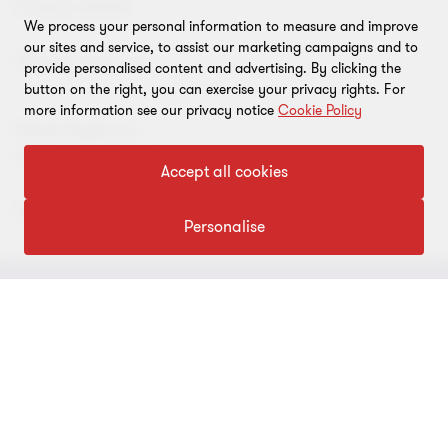
Direktör, SMMM
We process your personal information to measure and improve
our sites and service, to assist our marketing campaigns and to
İletişime Geçin
provide personalised content and advertising. By clicking the
button on the right, you can exercise your privacy rights. For
more information see our privacy notice
Cookie Policy
Hazal Soytorun
Uluslararası Vergi Müdürü
Accept all cookies
İletişime geçin
Personalise
İLETİŞİM
Yöneticilerimiz
HAKKIMIZDA
Bizimle İletişime Geçin
Hakkımızda
YASAL
Ofislerimiz