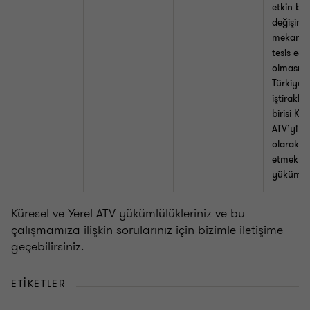
etkin bilg
değişim
mekaniz
tesis ed
olması h
Türkiye’d
iştirakle
birisi Kür
ATV’yi ye
olarak b
etmekle
yükümlü
Küresel ve Yerel ATV yükümlülükleriniz ve bu
çalışmamıza ilişkin sorularınız için bizimle iletişime
geçebilirsiniz.
ETIKETLER