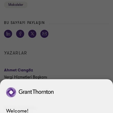
Makaleler
BU SAYFAYI PAYLAŞIN
YAZARLAR
Ahmet Cangöz
Vergi Hizmetleri Başkanı
Profili Görüntüleyin
Şeyma Aydoğan
Welcome!