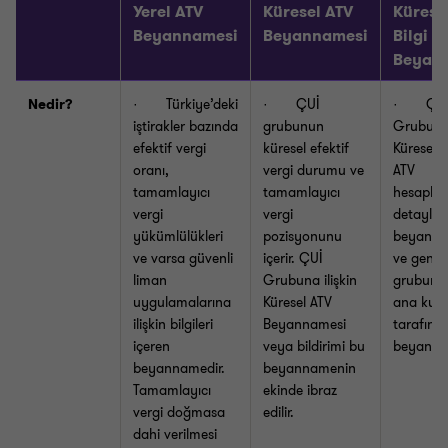
Yerel ATV
Küresel ATV
Kürese
Beyannamesi
Beyannamesi
Bilgi
Beyan
Nedir?
· Türkiye’deki
· ÇUİ
· ÇU
iştirakler bazında
grubunun
Grubun
efektif vergi
küresel efektif
Küresel v
oranı,
vergi durumu ve
ATV
tamamlayıcı
tamamlayıcı
hesaplam
vergi
vergi
detaylan
yükümlülükleri
pozisyonunu
beyanna
ve varsa güvenli
içerir. ÇUİ
ve genel
liman
Grubuna ilişkin
grubun n
uygulamalarına
Küresel ATV
ana kuru
ilişkin bilgileri
Beyannamesi
tarafınd
içeren
veya bildirimi bu
beyan edi
beyannamedir.
beyannamenin
Tamamlayıcı
ekinde ibraz
vergi doğmasa
edilir.
dahi verilmesi