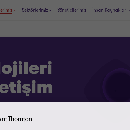
erimiz
Sektörlerimiz
Yöneticilerimiz
İnsan Kaynakları
ojileri
etişim