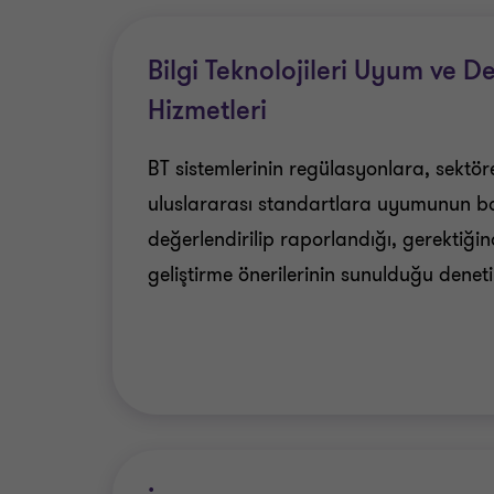
ve bilgi güvenliği farkındalığı gibi alanlarda d
çerçevesinde yürütülmekte ve kurumların bilgi tek
Bilgi Teknolojileri Uyum ve D
sağlamaktadır.
Hizmetleri
BT sistemlerinin regülasyonlara, sektörel
uluslararası standartlara uyumunun b
değerlendirilip raporlandığı, gerektiği
geliştirme önerilerinin sunulduğu denetim