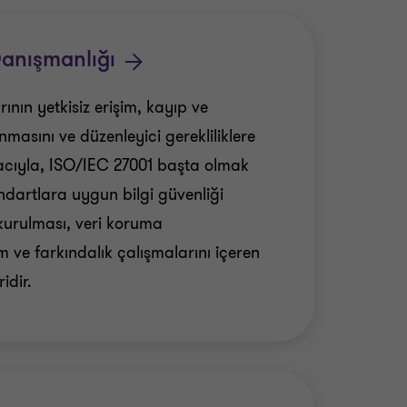
sk bazlı bir yaklaşım
lir olmasına katkı
Danışmanlığı
rının yetkisiz erişim, kayıp ve
asını ve düzenleyici gerekliliklere
ıyla, ISO/IEC 27001 başta olmak
ndartlara uygun bilgi güvenliği
 kurulması, veri koruma
 ve farkındalık çalışmalarını içeren
idir.