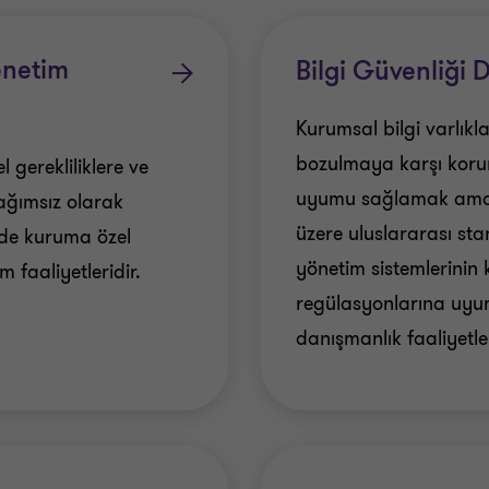
a inceleme ve değerlendirmeler yapılmaktadır. Tüm çalışmalar, ri
nolojileri yönetim süreçlerinin güvenilir, uyumlu ve sürdürülebi
enetim
Bilgi Güvenliği 
Kurumsal bilgi varlıkla
bozulmaya karşı korunm
 gerekliliklere ve
uyumu sağlamak amac
ağımsız olarak
üzere uluslararası sta
nde kuruma özel
yönetim sistemlerinin
 faaliyetleridir.
regülasyonlarına uyum
danışmanlık faaliyetler