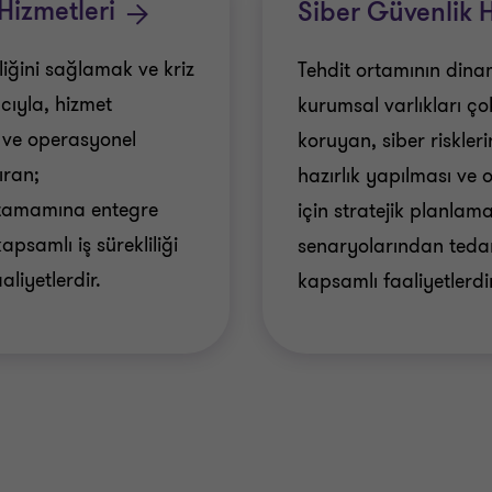
 Hizmetleri
Siber Güvenlik H
iğini sağlamak ve kriz
Tehdit ortamının din
cıyla, hizmet
kurumsal varlıkları ç
ar ve operasyonel
koruyan, siber riskleri
ıran;
hazırlık yapılması ve 
tamamına entegre
için stratejik planlam
kapsamlı iş sürekliliği
senaryolarından tedar
aliyetlerdir.
kapsamlı faaliyetlerdir