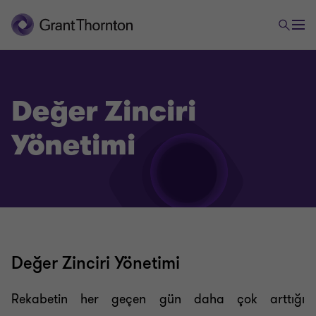
Değer Zinciri
Danışmanlık Hizmetleri
Yönetimi
Risk Yönetimi Hizmetleri
Suistimal İnceleme, Önleme, Hassasiyet, Ticari
Uyuşmazlık ve Uyum Hizmetleri
Değer Zinciri Yönetimi
TURQUALITY® ve Yönetim Danışmanlığı Hizmetleri
Rekabetin her geçen gün daha çok arttığı