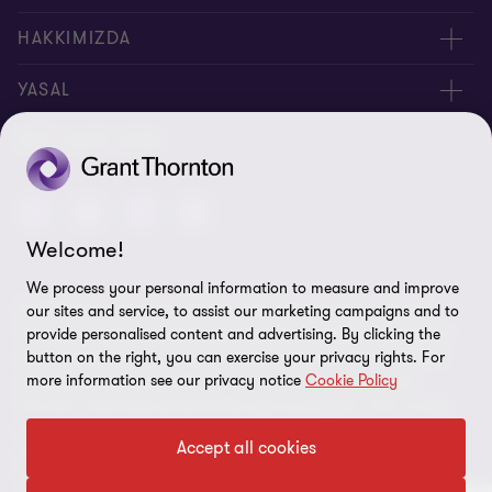
Yöneticilerimiz
HAKKIMIZDA
Bizimle İletişime Geçin
Hakkımızda
YASAL
Ofislerimiz
İnsan Kaynakları
Kişisel Verilerin Korunması Kanunu
BIZI TAKIP EDIN
Site Haritası
Yasal Uyarı
Welcome!
Bilgi Güvenliği Politikası
We process your personal information to measure and improve
© 2026 Grant Thornton Türkiye. Tüm hakları saklıdır. "Grant
our sites and service, to assist our marketing campaigns and to
Çerez Tercihleri
Thornton", Grant Thornton üye firmalarının bağlı bulunduğu ve
provide personalised content and advertising. By clicking the
çatısı altında denetim, vergi ve danışmanlık hizmetleri verdikleri
button on the right, you can exercise your privacy rights. For
more information see our privacy notice
Cookie Policy
markaya işaret etmektedir. Grant Thornton Türkiye, Grant
Thornton International Ltd (GTIL) üye kuruluşudur. GTIL ve üye
firmalar dünya çapında bir ortaklık değildir. GTIL ve üye firmalar,
Accept all cookies
kendi başlarına, bağımsız yasal kuruluşlardır. Hizmetler, üye
firmalar tarafından sağlanır. GTIL herhangi bir müşteriye hizmet