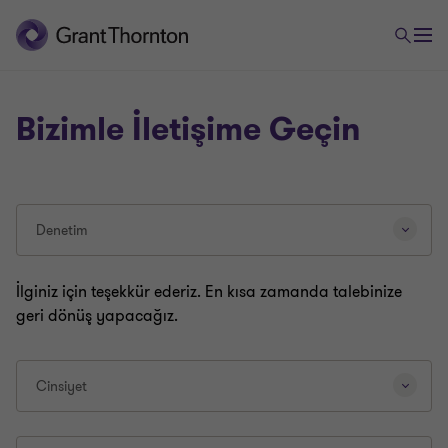
Bizimle İletişime Geçin
Farklı
Denetim
bir
soru
türü
İlginiz için teşekkür ederiz. En kısa zamanda talebinize
seçildiğinde
geri dönüş yapacağız.
bu
sayfa
yeniden
Cinsiyet
yüklenecektir.