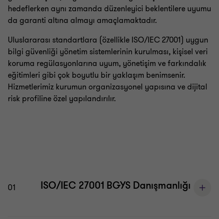
Bilgi Güvenliği Danışmanlığı
hedeflerken aynı zamanda düzenleyici beklentilere uyumu
da garanti altına almayı amaçlamaktadır.
İş Sürekliliği ve Kriz Yönetimi Hizmetleri
Uluslararası standartlara (özellikle ISO/IEC 27001) uygun
bilgi güvenliği yönetim sistemlerinin kurulması, kişisel veri
koruma regülasyonlarına uyum, yönetişim ve farkındalık
Siber Güvenlik Hizmetleri
eğitimleri gibi çok boyutlu bir yaklaşım benimsenir.
Hizmetlerimiz kurumun organizasyonel yapısına ve dijital
risk profiline özel yapılandırılır.
ISO/IEC 27001 BGYS Danışmanlığı
01