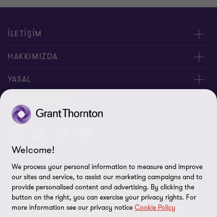
İLETİŞİM
Yöneticilerimiz
HAKKIMIZDA
Bizimle İletişime Geçin
Hakkımızda
YASAL
Ofislerimiz
İnsan Kaynakları
Kişisel Verilerin Korunması Kanunu
BIZI TAKIP EDIN
Site Haritası
Yasal Uyarı
Welcome!
Bilgi Güvenliği Politikası
We process your personal information to measure and improve
© 2026 Grant Thornton Türkiye. Tüm hakları saklıdır. "Grant
our sites and service, to assist our marketing campaigns and to
Çerez Tercihleri
Thornton", Grant Thornton üye firmalarının bağlı bulunduğu ve
provide personalised content and advertising. By clicking the
çatısı altında denetim, vergi ve danışmanlık hizmetleri verdikleri
button on the right, you can exercise your privacy rights. For
more information see our privacy notice
Cookie Policy
markaya işaret etmektedir. Grant Thornton Türkiye, Grant