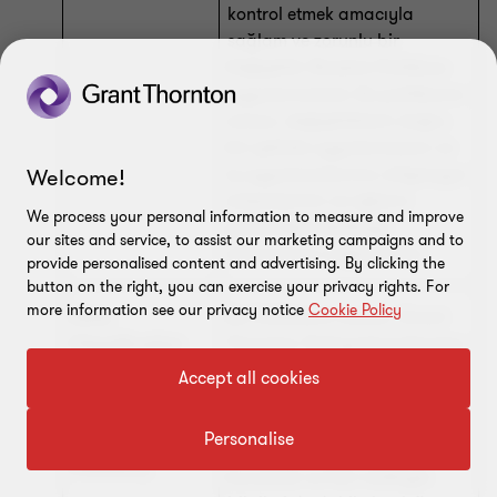
kontrol etmek amacıyla
sağlam ve zorunlu bir
Değişiklik Yönetimi Politikası
uygulanmalıdır. Bu politikanın
amacı, değişikliklerin doğru
bir şekilde uygulanmasını ve
iş uygulamalarının, bilgisayar
Welcome!
sistemlerinin ve ağların
We process your personal information to measure and improve
güvenliğini tehlikeye
our sites and service, to assist our marketing campaigns and to
atmamasını sağlamaktır.
provide personalised content and advertising. By clicking the
button on the right, you can exercise your privacy rights. For
more information see our privacy notice
Cookie Policy
Data
Bu Politikanın amacı, Grant
Classification
Thornton Türkiye'de kullanılan
Policy
veya Grant Thornton
Accept all cookies
Türkiye'nin sahip olduğu,
(Veri
müşteriler ve kullanıcılar
Personalise
Sınıflandırma
hakkındaki bilgilerin yanı sıra
Politikası)
kurumsal ve fikri mülkiyet