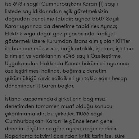
ise 6434 sayılı Cumhurbaşkanı Kararı (I) sayılı
listede sayıldıklarından eşik gözetmeksizin
doğrudan denetime tabidir; ayrıca 5507 Sayılı
Karar uyarınca da denetime tabidirler. Ayrıca;
Elektrik veya doğal gaz piyasasında faaliyet
göstermek üzere Kurumdan lisans almış olan KİT'ler
ile bunların müessese, bağlı ortaklık, işletme, işletme
birimleri ve varlıklarının 4046 sayılı Özelleştirme
Uygulamaları Hakkında Kanun hükümleri uyarınca
özelleştirilmesi halinde, bağımsız denetim
yükümlülüğü devir edildikleri yılı takip eden hesap
döneminden itibaren başlar.
İstisna kapsamındaki şirketlerin bağımsız
denetimden tamamen muaf olduğu sonucu
çıkarılmamalıdır; bu şirketler, 11066 sayılı
Cumhurbaşkanı Kararı ile güncellenen genel
denetim ölçütlerine göre ayrıca değerlendirilir.
Raporlama takvimi açısından kritik tarih ise, süre