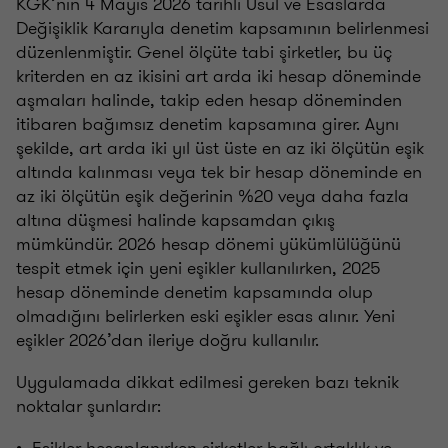
KGK’nın 4 Mayıs 2026 tarihli Usul ve Esaslarda
Değişiklik Kararıyla denetim kapsamının belirlenmesi
düzenlenmiştir. Genel ölçüte tabi şirketler, bu üç
kriterden en az ikisini art arda iki hesap döneminde
aşmaları halinde, takip eden hesap döneminden
itibaren bağımsız denetim kapsamına girer. Aynı
şekilde, art arda iki yıl üst üste en az iki ölçütün eşik
altında kalınması veya tek bir hesap döneminde en
az iki ölçütün eşik değerinin %20 veya daha fazla
altına düşmesi halinde kapsamdan çıkış
mümkündür. 2026 hesap dönemi yükümlülüğünü
tespit etmek için yeni eşikler kullanılırken, 2025
hesap döneminde denetim kapsamında olup
olmadığını belirlerken eski eşikler esas alınır. Yeni
eşikler 2026’dan ileriye doğru kullanılır.
Uygulamada dikkat edilmesi gereken bazı teknik
noktalar şunlardır:
• Eşikler hesaplanırken şirketler bağlı ortaklık ve