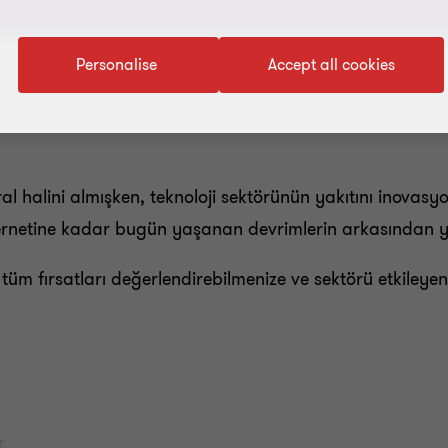
Personalise
Accept all cookies
al halini almışken, teknoloji sektörünün yakıtını inovasy
ternetine kadar bugün yaşanan devrimlerin arkasından ya
 tüm fırsatları değerlendirebilmenize ve sektörü etkileyen
r