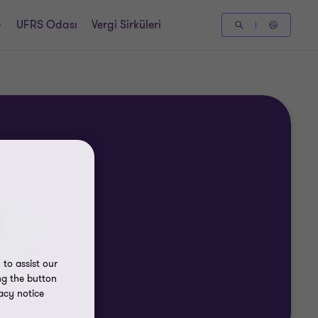
UFRS Odası
Vergi Sirküleri
to assist our
ng the button
acy notice