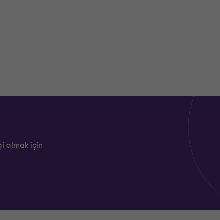
mesi
landırma
işimin yönetimi
gi almak için
ve önemli müşterilerin yönetimi