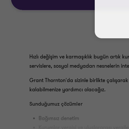
Hızlı değişim ve karmaşıklık bugün artık kur
servislere, sosyal medyadan nesnelerin in
Grant Thornton'da sizinle birlikte çalışarak
kalabilmenize yardımcı olacağız.
Sunduğumuz çözümler
Bağımsız denetim
Kurumlar vergisi ve uluslararası vergile