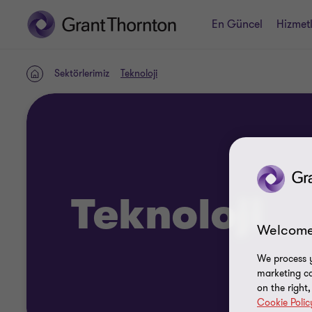
En Güncel
Hizmetl
Sektörlerimiz
Teknoloji
Home
Teknoloji
Welcome
We process y
marketing ca
on the right
Cookie Polic