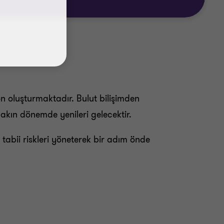
on oluşturmaktadır. Bulut bilişimden
kın dönemde yenileri gelecektir.
 tabii riskleri yöneterek bir adım önde