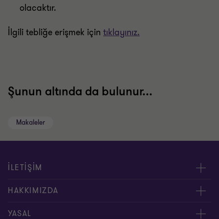
olacaktır.
İlgili tebliğe erişmek için
tıklayınız.
Şunun altında da bulunur...
Makaleler
İLETİŞİM
Yöneticilerimiz
HAKKIMIZDA
Bizimle İletişime Geçin
Hakkımızda
YASAL