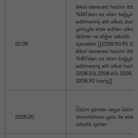
Alkol derecesi hacim itiba
%80'den az olan tağyir (
edilmemiş etil alkol; damı
yoluyla elde edilen alkollü 
likörler ve diğer alkollü
22.08
içecekler [(2208.90.91; 22
Alkol derecesi hacim itiba
%80'den az olan tağyir (
edilmemiş etil alkol hariç,
2208.50; 2208.60; 2208.70
2208.90 hariç)]
Üzüm şarabı veya üzüm c
2208.20
damıtılması yolu ile elde 
alkollü içkiler