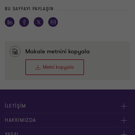
BU SAYFAYI PAYLAŞIN
Makale metnini kopyala
Metni kopyala
İLETİŞİM
Yöneticilerimiz
HAKKIMIZDA
Bizimle İletişime Geçin
Hakkımızda
YASAL