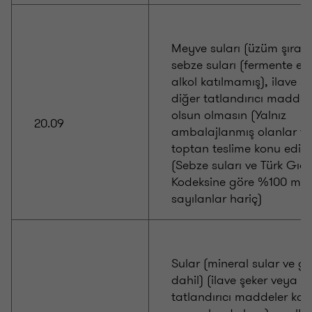
Meyve suları (üzüm şırası
sebze suları (fermente ed
alkol katılmamış), ilave ş
diğer tatlandırıcı maddele
olsun olmasın (Yalnız
20.09
ambalajlanmış olanlar v
toptan teslime konu edile
(Sebze suları ve Türk Gıd
Kodeksine göre %100 me
sayılanlar hariç)
Sular (mineral sular ve ga
dahil) (ilave şeker veya d
tatlandırıcı maddeler kat