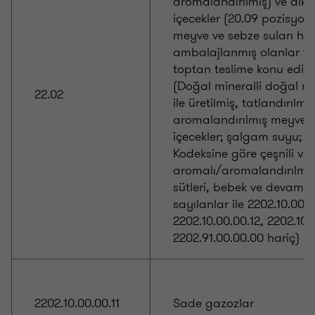
aromalandırılmış) ve alko
içecekler (20.09 pozisyo
meyve ve sebze suları hari
ambalajlanmış olanlar v
toptan teslime konu edile
(Doğal mineralli doğal 
22.02
ile üretilmiş, tatlandırılmış
aromalandırılmış meyveli 
içecekler; şalgam suyu; T
Kodeksine göre çeşnili ve
aromalı/aromalandırılmı
sütleri, bebek ve devam sü
sayılanlar ile 2202.10.00.0
2202.10.00.00.12, 2202.10.
2202.91.00.00.00 hariç)
2202.10.00.00.11
Sade gazozlar