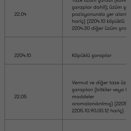
Taze üzüm şarabı (kuvvetl
şaraplar dahil); üzüm şıra
22.04
pozisyonunda yer alanla
hariç) (2204.10 köpüklü ş
2204.30 diğer üzüm şırala
2204.10
Köpüklü şaraplar
Vermut ve diğer taze üzü
şarapları (bitkiler veya k
22.05
maddeler
aromalandırılmış) (2205.1
2205.10.90.00.12 hariç)