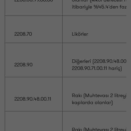
itibariyle %45.4'den fazla
2208.70
Likörler
Diğerleri (2208.90.48.00.11
2208.90
2208.90.71.00.11 hariç)
Rakı (Muhtevası 2 litrey
2208.90.48.00.11
kaplarda olanlar)
Rakı (Muhtevası 2 litreyi