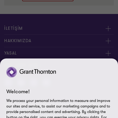
İLETİŞİM
Yöneticilerimiz
HAKKIMIZDA
Bizimle İletişime Geçin
Hakkımızda
YASAL
Ofislerimiz
İnsan Kaynakları
Kişisel Verilerin Korunması Kanunu
BIZI TAKIP EDIN
Site Haritası
Yasal Uyarı
Welcome!
Bilgi Güvenliği Politikası
We process your personal information to measure and improve
© 2026 Grant Thornton Türkiye. Tüm hakları saklıdır. "Grant
our sites and service, to assist our marketing campaigns and to
Çerez Tercihleri
Thornton", Grant Thornton üye firmalarının bağlı bulunduğu ve
provide personalised content and advertising. By clicking the
button on the right, you can exercise your privacy rights. For
çatısı altında denetim, vergi ve danışmanlık hizmetleri verdikleri