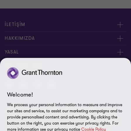
İLETİŞİM
Yöneticilerimiz
HAKKIMIZDA
Bizimle İletişime Geçin
Hakkımızda
YASAL
Ofislerimiz
İnsan Kaynakları
Kişisel Verilerin Korunması Kanunu
BIZI TAKIP EDIN
Site Haritası
Yasal Uyarı
Welcome!
Bilgi Güvenliği Politikası
We process your personal information to measure and improve
© 2026 Grant Thornton Türkiye. Tüm hakları saklıdır. "Grant
our sites and service, to assist our marketing campaigns and to
Çerez Tercihleri
Thornton", Grant Thornton üye firmalarının bağlı bulunduğu ve
provide personalised content and advertising. By clicking the
button on the right, you can exercise your privacy rights. For
çatısı altında denetim, vergi ve danışmanlık hizmetleri verdikleri
more information see our privacy notice
Cookie Policy
markaya işaret etmektedir. Grant Thornton Türkiye, Grant