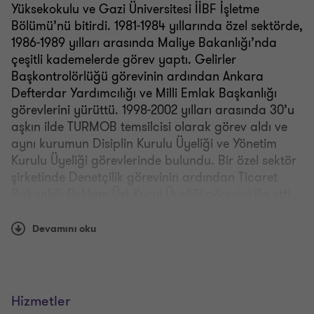
Yüksekokulu ve Gazi Üniversitesi İİBF İşletme
Bölümü’nü bitirdi. 1981-1984 yıllarında özel sektörde,
1986-1989 yılları arasında Maliye Bakanlığı’nda
çeşitli kademelerde görev yaptı. Gelirler
Başkontrolörlüğü görevinin ardından Ankara
Defterdar Yardımcılığı ve Milli Emlak Başkanlığı
görevlerini yürüttü. 1998-2002 yılları arasında 30’u
aşkın ilde TURMOB temsilcisi olarak görev aldı ve
aynı kurumun Disiplin Kurulu Üyeliği ve Yönetim
Kurulu Üyeliği görevlerinde bulundu. Bir özel sektör
şirketinde Denetçilik görevinin ardından Ticaret
Bakanlığı Reklam Üst Kurul Üyeliği görevini ifa etti.
2015 başından bu yana Grant Thornton’da Partner
olarak görev yapmaktadır. Yeminli Mali Müşavir ve
Devamını oku
Serbest Muhasebeci Mali Müşavir ünvanlarına
sahiptir.
Hizmetler