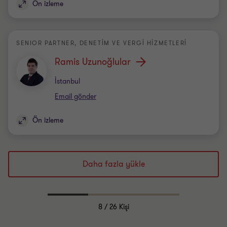
Ön izleme
SENIOR PARTNER, DENETIM VE VERGI HIZMETLERI
Ramis Uzunoğlular
Office
İstanbul
Email gönder
Ön izleme
Daha fazla yükle
8
/ 26 Kişi