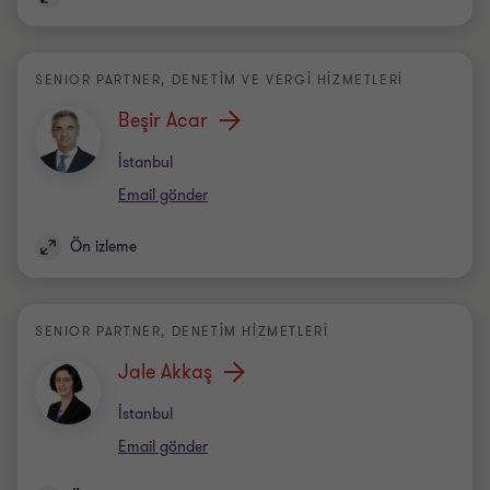
SENIOR PARTNER, DENETIM VE VERGİ HİZMETLERİ
Beşir Acar
Office
İstanbul
Email gönder
Ön izleme
SENIOR PARTNER, DENETIM HIZMETLERI
Jale Akkaş
Office
İstanbul
Email gönder