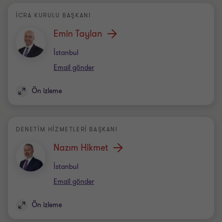
İCRA KURULU BAŞKANI
Emin Taylan
Office
İstanbul
Email gönder
Ön izleme
DENETIM HIZMETLERI BAŞKANI
Nazım Hikmet
Office
İstanbul
Email gönder
Ön izleme