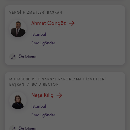
VERGİ HİZMETLERİ BAŞKANI
Ahmet Cangöz
Office
İstanbul
Email gönder
Ön izleme
MUHASEBE VE FİNANSAL RAPORLAMA HİZMETLERİ
BAŞKANI / IBC DIRECTOR
Neşe Kılıç
Office
İstanbul
Email gönder
Ön izleme