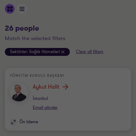
26 people
match the selected filters
Sektörler:
Sağlık Hizmetleri
Clear all filters
YÖNETIM KURULU BAŞKANI
Aykut Halit
Office
İstanbul
Email gönder
Ön izleme