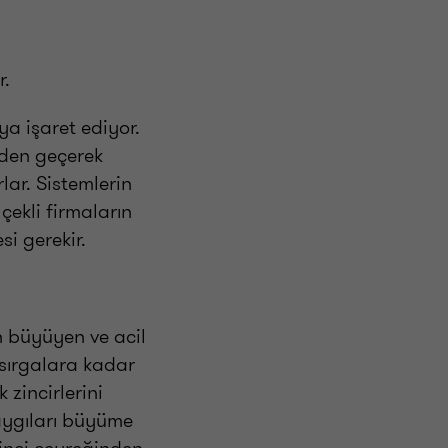
r.
a işaret ediyor.
nden geçerek
ar. Sistemlerin
çekli firmaların
i gerekir.
çin büyüyen ve acil
asırgalara kadar
 zincirlerini
kaygıları büyüme