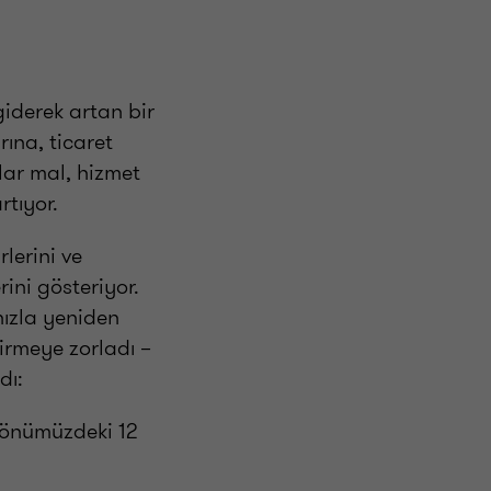
giderek artan bir
rına, ticaret
lar mal, hizmet
artıyor.
rlerini ve
ini gösteriyor.
 hızla yeniden
irmeye zorladı –
dı:
 önümüzdeki 12