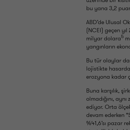
üzerinde bir kısı
bu yana 3,2 puan 
ABD’de Ulusal Ok
(NCEI) geçen yıl 
5
milyar dolara
ma
yangınların ekon
Bu tür olaylar da
lojistikte hasard
erozyona kadar çeş
Buna karşılık, şir
olmadığını, aynı 
ediyor. Orta ölçe
devam ederken “S
%41,6’sı pazar rek