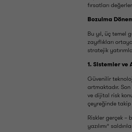
fırsatları değerl
Bozulma Döneml
Bu yıl, üç temel g
zayıflıkları ortay
stratejik yatırım
1. Sistemler ve
Güvenilir teknolo
artmaktadır. Son 
ve dijital risk k
çeyreğinde takip
Riskler gerçek – 
yazılımı* saldırıl