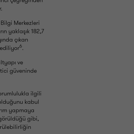
kinci çeyreğinden
r.
ilgi Merkezleri
rın yaklaşık 182,7
yında çıkan
6
ediliyor
.
ltyapı ve
etici güveninde
rumlulukla ilgili
i olduğunu kabul
atırım yapmaya
görüldüğü gibi,
ülebilirliğin