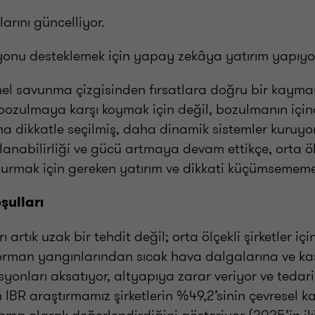
larını güncelliyor.
syonu desteklemek için yapay zekâya yatırım yapıyo
mel savunma çizgisinden fırsatlara doğru bir kaymay
e bozulmaya karşı koymak için değil, bozulmanın içi
 dikkatle seçilmiş, daha dinamik sistemler kuruyorl
lanabilirliği ve gücü artmaya devam ettikçe, orta öl
urmak için gereken yatırım ve dikkati küçümsememes
oşulları
rı artık uzak bir tehdit değil; orta ölçekli şirketler i
e orman yangınlarından sıcak hava dalgalarına ve k
yonları aksatıyor, altyapıya zarar veriyor ve tedarik
n IBR araştırmamız şirketlerin %49,2’sinin çevresel 