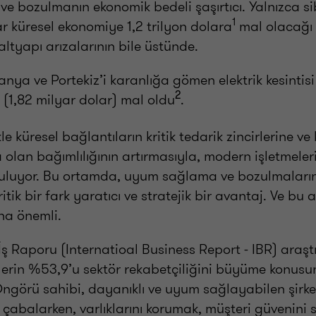
n ve bozulmanın ekonomik bedeli şaşırtıcı. Yalnızca s
1
r küresel ekonomiye 1,2 trilyon dolara
mal olacağı 
tyapı arızalarının bile üstünde.
nya ve Portekiz’i karanlığa gömen elektrik kesintis
2
 (1,82 milyar dolar) mal oldu
.
kle küresel bağlantıların kritik tedarik zincirlerine v
a olan bağımlılığının artırmasıyla, modern işletmeler
urguluyor. Bu ortamda, uyum sağlama ve bozulmalar
ritik bir fark yaratıcı ve stratejik bir avantaj. Ve bu 
ha önemli.
İş Raporu (Internatioal Business Report - IBR) araş
etlerin %53,9’u sektör rekabetçiliğini büyüme konusu
ngörü sahibi, dayanıklı ve uyum sağlayabilen şirketl
çabalarken, varlıklarını korumak, müşteri güvenini