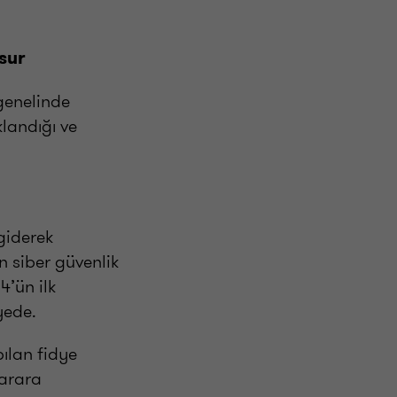
sur
 genelinde
klandığı ve
 giderek
n siber güvenlik
4’ün ilk
yede.
pılan fidye
arara