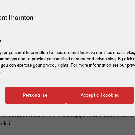
!
ternational’ın uluslararası trendler üzerine hazırlad
our personal information to measure and improve our sites and service, 
ik bozulma dönemlerinin büyüme için nasıl bir fırsa
mpaigns and to provide personalised content and advertising. By clicki
, you can exercise your privacy rights. For more information see our priv
rketleri rakiplerinden nasıl farklılaştırabileceğini inc
y
ifadesi küresel iş ortamını tanımlar hale geldi. Günü
utin operasyonel zorluklarla hem de öngörülemeyen k
Personalise
Accept all cookies
karşı karşıya kalıyor. Bu durum, iş süreçlerini yerine
e ulaşılmasını zorlaştırıyor. Altyapı arızalarından si
den küresel ticaretteki ani değişikliklere kadar, boz
geldi.