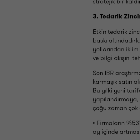
stratejik bir kald
3. Tedarik Zinc
Etkin tedarik zinc
baskı altındadırla
yollarından iklim
ve bilgi akışını t
Son IBR araştırmam
karmaşık satın al
Bu yılki yeni tari
yapılandırmaya, a
çoğu zaman çok az
• Firmaların %53
ay içinde artması