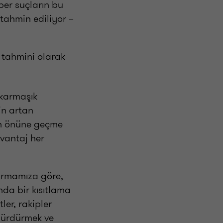
iber suçların bu
tahmin ediliyor –
i tahmini olarak
e karmaşık
in artan
ın önüne geçme
avantaj her
tırmamıza göre,
nda bir kısıtlama
er, rakipler
 sürdürmek ve