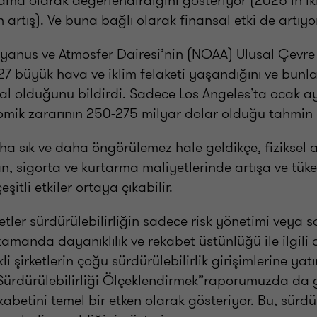
tlama olarak değerlendirdiğini gösteriyor (2025’in i
artış). Ve buna bağlı olarak finansal etki de artıyo
yanus ve Atmosfer Dairesi’nin (NOAA) Ulusal Çevre B
27 büyük hava ve iklim felaketi yaşandığını ve bunla
l olduğunu bildirdi. Sadece Los Angeles’ta ocak a
omik zararının 250-275 milyar dolar olduğu tahmin 
ha sık ve daha öngörülemez hale geldikçe, fiziksel a
an, sigorta ve kurtarma maliyetlerinde artışa ve tük
itli etkiler ortaya çıkabilir.
ketler sürdürülebilirliğin sadece risk yönetimi veya so
zamanda dayanıklılık ve rekabet üstünlüğü ile ilgil
kli şirketlerin çoğu sürdürülebilirlik girişimlerine y
ürdürülebilirliği Ölçeklendirmek”raporumuzda da 
abetini temel bir etken olarak gösteriyor. Bu, sürdür