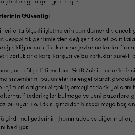
ıraç haline geldiğini gösteriyor.
irlerinin Güvenliği
irleri orta ölçekli işletmelerin can damarıdır, ancak 
r. Jeopolitik gerilimlerden değişen ticaret politikala
 değişikliğinden lojistik darboğazlarına kadar firma
ehdit zorluklarla karşı karşıya ve bu zorluklar sürekli 
ız, orta ölçekli firmaların %48,7’sinin tedarik zinci
ma sistemlerini büyümelerine engel olarak gördükler
fe rejimleri dalgası birçok işletmeyi tedarik yollarını
lternatif tedarikçiler bulmaya ve yeni pazarlara g
 bir uyarı ile. Etkisi şimdiden hissedilmeye başlan
’ü girdi maliyetlerinin (hammadde ve diğer mallar)
nı bekliyor.