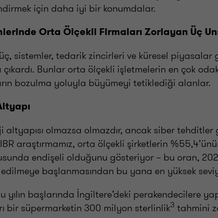
endirmek için daha iyi bir konumdalar.
erinde Orta Ölçekli Firmaları Zorlayan Üç Un
üç, sistemler, tedarik zincirleri ve küresel piyasalar
a çıkardı. Bunlar orta ölçekli işletmelerin en çok oda
ların bozulma yoluyla büyümeyi tetiklediği alanlar.
 Altyapı
ji altyapısı olmazsa olmazdır, ancak siber tehditler
IBR araştırmamız, orta ölçekli şirketlerin %55,4’ünü
onusunda endişeli olduğunu gösteriyor – bu oran, 202
 edilmeye başlanmasından bu yana en yüksek sevi
bu yılın başlarında İngiltere’deki perakendecilere ya
3
arı bir süpermarketin 300 milyon sterlinlik
tahmini z