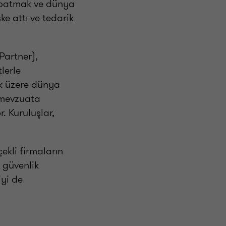
 kapatmak ve dünya
e attı ve tedarik
Partner),
lerle
ak üzere dünya
 mevzuata
 Kuruluşlar,
ekli firmaların
 güvenlik
iyi de