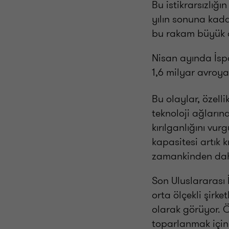
Bu istikrarsızlığı
yılın sonuna kada
bu rakam büyük al
Nisan ayında İspa
1,6 milyar avroya
Bu olaylar, özelli
teknoloji ağların
kırılganlığını v
kapasitesi artık k
zamankinden da
Son Uluslararası 
orta ölçekli şirk
olarak görüyor. Ö
toparlanmak için 