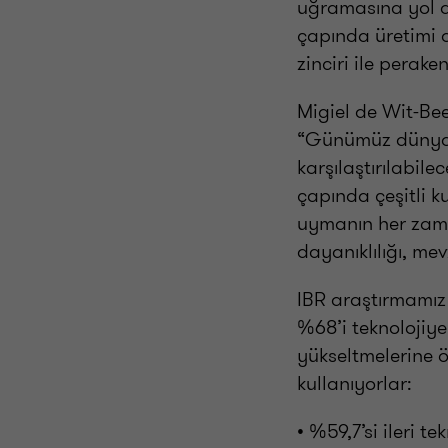
uğramasına yol aç
çapında üretimi d
zinciri ile perak
Migiel de Wit-Bee
“Günümüz dünyasın
karşılaştırılabil
çapında çeşitli 
uymanın her zama
dayanıklılığı, me
IBR araştırmamız 
%68’i teknolojiye
yükseltmelerine ö
kullanıyorlar:
• %59,7’si ileri 