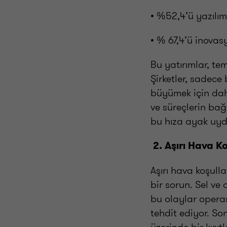
• %52,4’ü yazılım
• % 67,4’ü inova
Bu yatırımlar, te
Şirketler, sadec
büyümek için daha
ve süreçlerin bağ
bu hıza ayak uyd
2. Aşırı Hava K
Aşırı hava koşulla
bir sorun. Sel v
bu olaylar operas
tehdit ediyor. So