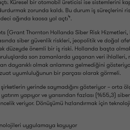
tı. Küresel bir otomobil üreticisi ise sistemlerini
urdurmak zorunda kaldı. Bu durum iş süreçlerini risk
4
endeci ağında kaosa yol açtı
.
ts (Grant Thornton Hollanda Siber Risk Hizmetleri, 
da siber güvenlik riskleri, jeopolitik ve doğal afet
ecek düzeyde önemli bir iş riski. Hollanda başta olm
kuruluşlarda son zamanlarda yaşanan veri ihlalleri,
n dayanıklı olmak anlamına gelmediğini gösteriyor.
vzuat uyumluluğunun bir parçası olarak görmeli.
şirketlerin yerinde saymadığını gösteriyor – orta ölç
 yatırım yapıyor ve yarısından fazlası (%55,3) siber
ncelik veriyor. Dönüşümü hızlandırmak için teknoloj
teknolojileri uygulamaya koyuyor