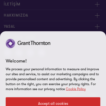
İLETİŞİM
Yöneticilerimiz
HAKKIMIZDA
Bizimle İletişime Geçin
Hakkımızda
YASAL
Ofislerimiz
İnsan Kaynakları
Kişisel Verilerin Korunması Kanunu
BIZI TAKIP EDIN
Site Haritası
Yasal Uyarı
Welcome!
Bilgi Güvenliği Politikası
We process your personal information to measure and improve
© 2026 Grant Thornton Türkiye. Tüm hakları saklıdır. "Grant
our sites and service, to assist our marketing campaigns and to
Çerez Tercihleri
Thornton", Grant Thornton üye firmalarının bağlı bulunduğu ve
provide personalised content and advertising. By clicking the
button on the right, you can exercise your privacy rights. For
çatısı altında denetim, vergi ve danışmanlık hizmetleri verdikleri
more information see our privacy notice
Cookie Policy
markaya işaret etmektedir. Grant Thornton Türkiye, Grant
Thornton International Ltd (GTIL) üye kuruluşudur. GTIL ve üye
firmalar dünya çapında bir ortaklık değildir. GTIL ve üye firmalar,
Accept all cookies
kendi başlarına, bağımsız yasal kuruluşlardır. Hizmetler, üye