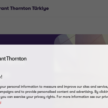
rant Thornton Türkiye
Grant
ye
!
our personal information to measure and improve our sites and service, 
mpaigns and to provide personalised content and advertising. By clicki
, you can exercise your privacy rights. For more information see our priv
y