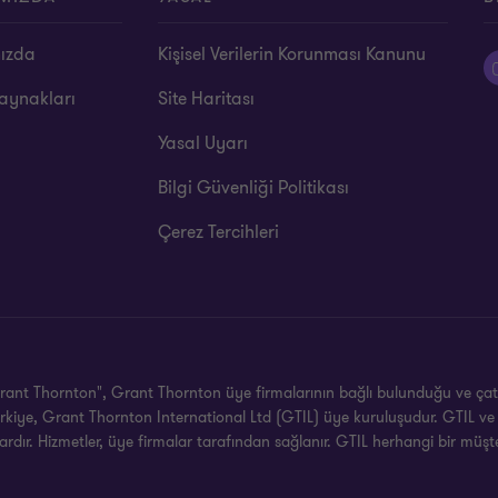
ızda
Kişisel Verilerin Korunması Kanunu
aynakları
Site Haritası
Yasal Uyarı
Bilgi Güvenliği Politikası
Çerez Tercihleri
rant Thornton", Grant Thornton üye firmalarının bağlı bulunduğu ve çatıs
rkiye, Grant Thornton International Ltd (GTIL) üye kuruluşudur. GTIL ve 
lardır. Hizmetler, üye firmalar tarafından sağlanır. GTIL herhangi bir müş