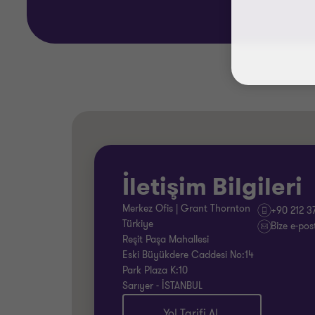
İletişim Bilgileri
Merkez Ofis | Grant Thornton
+90 212 3
Türkiye
Bize e-pos
Reşit Paşa Mahallesi
Eski Büyükdere Caddesi No:14
Park Plaza K:10
Sarıyer - İSTANBUL
Yol Tarifi Al