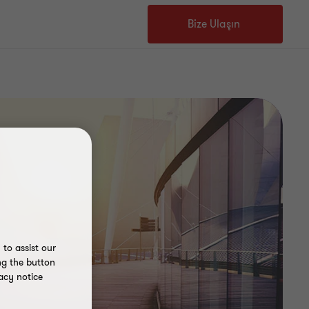
Bize Ulaşın
to assist our
ng the button
acy notice