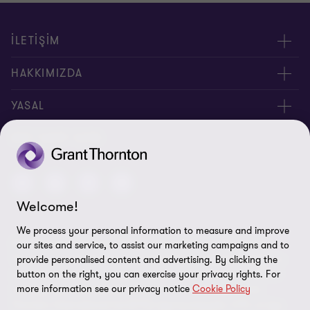
İLETİŞİM
Yöneticilerimiz
HAKKIMIZDA
Bizimle İletişime Geçin
Hakkımızda
YASAL
Ofislerimiz
İnsan Kaynakları
Kişisel Verilerin Korunması Kanunu
BIZI TAKIP EDIN
Site Haritası
Yasal Uyarı
Welcome!
Bilgi Güvenliği Politikası
We process your personal information to measure and improve
© 2026 Grant Thornton Türkiye. Tüm hakları saklıdır. "Grant
our sites and service, to assist our marketing campaigns and to
Çerez Tercihleri
Thornton", Grant Thornton üye firmalarının bağlı bulunduğu ve
provide personalised content and advertising. By clicking the
çatısı altında denetim, vergi ve danışmanlık hizmetleri verdikleri
button on the right, you can exercise your privacy rights. For
more information see our privacy notice
Cookie Policy
markaya işaret etmektedir. Grant Thornton Türkiye, Grant
Thornton International Ltd (GTIL) üye kuruluşudur. GTIL ve üye