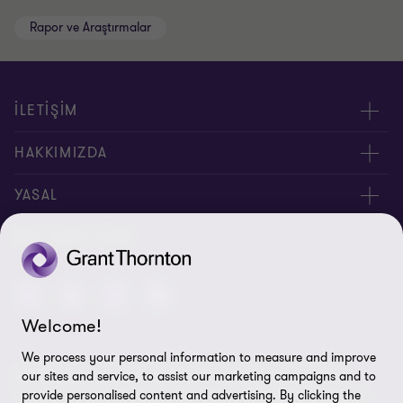
Rapor ve Araştırmalar
İLETİŞİM
Yöneticilerimiz
HAKKIMIZDA
Bizimle İletişime Geçin
Hakkımızda
YASAL
Ofislerimiz
İnsan Kaynakları
Kişisel Verilerin Korunması Kanunu
BIZI TAKIP EDIN
Site Haritası
Yasal Uyarı
Welcome!
Bilgi Güvenliği Politikası
We process your personal information to measure and improve
© 2026 Grant Thornton Türkiye. Tüm hakları saklıdır. "Grant
our sites and service, to assist our marketing campaigns and to
Çerez Tercihleri
Thornton", Grant Thornton üye firmalarının bağlı bulunduğu ve
provide personalised content and advertising. By clicking the