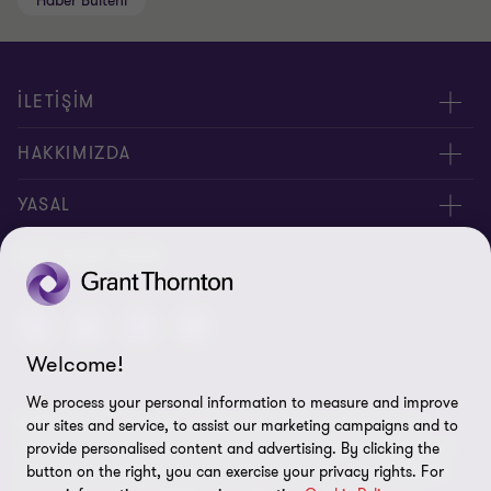
Haber Bülteni
İLETİŞİM
Yöneticilerimiz
HAKKIMIZDA
Bizimle İletişime Geçin
Hakkımızda
YASAL
Ofislerimiz
İnsan Kaynakları
Kişisel Verilerin Korunması Kanunu
BIZI TAKIP EDIN
Site Haritası
Yasal Uyarı
Welcome!
Bilgi Güvenliği Politikası
We process your personal information to measure and improve
© 2026 Grant Thornton Türkiye. Tüm hakları saklıdır. "Grant
our sites and service, to assist our marketing campaigns and to
Çerez Tercihleri
Thornton", Grant Thornton üye firmalarının bağlı bulunduğu ve
provide personalised content and advertising. By clicking the
button on the right, you can exercise your privacy rights. For
çatısı altında denetim, vergi ve danışmanlık hizmetleri verdikleri