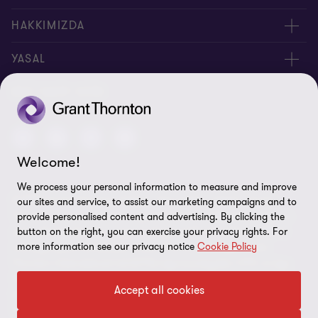
Yöneticilerimiz
HAKKIMIZDA
Bizimle İletişime Geçin
Hakkımızda
YASAL
Ofislerimiz
İnsan Kaynakları
Kişisel Verilerin Korunması Kanunu
BIZI TAKIP EDIN
Site Haritası
Yasal Uyarı
Welcome!
Bilgi Güvenliği Politikası
We process your personal information to measure and improve
© 2026 Grant Thornton Türkiye. Tüm hakları saklıdır. "Grant
our sites and service, to assist our marketing campaigns and to
Çerez Tercihleri
Thornton", Grant Thornton üye firmalarının bağlı bulunduğu ve
provide personalised content and advertising. By clicking the
button on the right, you can exercise your privacy rights. For
çatısı altında denetim, vergi ve danışmanlık hizmetleri verdikleri
more information see our privacy notice
Cookie Policy
markaya işaret etmektedir. Grant Thornton Türkiye, Grant
Thornton International Ltd (GTIL) üye kuruluşudur. GTIL ve üye
firmalar dünya çapında bir ortaklık değildir. GTIL ve üye firmalar,
Accept all cookies
kendi başlarına, bağımsız yasal kuruluşlardır. Hizmetler, üye
firmalar tarafından sağlanır. GTIL herhangi bir müşteriye hizmet