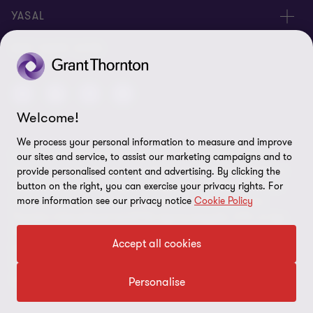
Bizimle İletişime Geçin
Hakkımızda
YASAL
Ofislerimiz
İnsan Kaynakları
Kişisel Verilerin Korunması Kanunu
BIZI TAKIP EDIN
Site Haritası
Yasal Uyarı
Welcome!
Bilgi Güvenliği Politikası
We process your personal information to measure and improve
© 2026 Grant Thornton Türkiye. Tüm hakları saklıdır. "Grant
our sites and service, to assist our marketing campaigns and to
Çerez Tercihleri
Thornton", Grant Thornton üye firmalarının bağlı bulunduğu ve
provide personalised content and advertising. By clicking the
çatısı altında denetim, vergi ve danışmanlık hizmetleri verdikleri
button on the right, you can exercise your privacy rights. For
more information see our privacy notice
Cookie Policy
markaya işaret etmektedir. Grant Thornton Türkiye, Grant
Thornton International Ltd (GTIL) üye kuruluşudur. GTIL ve üye
firmalar dünya çapında bir ortaklık değildir. GTIL ve üye firmalar,
Accept all cookies
kendi başlarına, bağımsız yasal kuruluşlardır. Hizmetler, üye
firmalar tarafından sağlanır. GTIL herhangi bir müşteriye hizmet
sunmaz. GTIL ve üye firmalar birbirlerinden sorumlu değildir.
Personalise