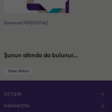
Download PDF
[5337 kb]
Şunun altında da bulunur...
Haber Bülteni
İLETİŞİM
Yöneticilerimiz
HAKKIMIZDA