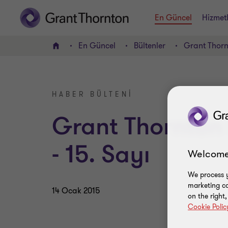
En Güncel
Hizmetl
En Güncel
Bültenler
Grant Thornt
Home
HABER BÜLTENI
Grant Thornton 
- 15. Sayı
Welcome
We process y
marketing ca
14 Ocak 2015
on the right
Cookie Polic