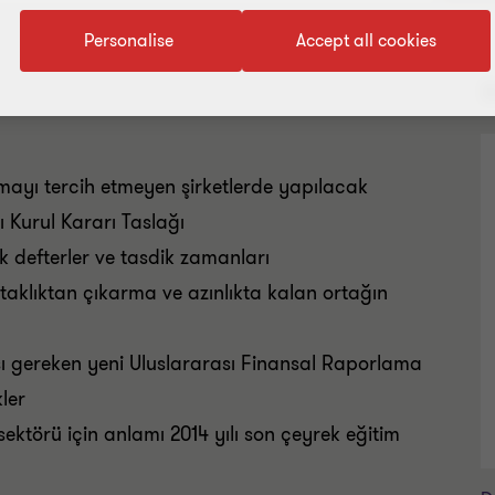
Personalise
Accept all cookies
B
yı tercih etmeyen şirketlerde yapılacak
 Kurul Kararı Taslağı
ik defterler ve tasdik zamanları
taklıktan çıkarma ve azınlıkta kalan ortağın
sı gereken yeni Uluslararası Finansal Raporlama
ler
sektörü için anlamı 2014 yılı son çeyrek eğitim