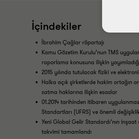
İçindekiler
İbrahim Çağlar röportajı
Kamu Gözetim Kurulu’nun TMS uygulama
raporlama konusuna ilişkin yayımladığı
2015 yılında tutulacak fiziki ve elektron
Halka açık şirketlerde hakim ortağın or
satma haklarına ilişkin esaslar
01.2014 tarihinden itibaren uygulanma
Standartları (UFRS) ve önemli değişiklik
Yeni Global Gelir Standardı’nın inşaat 
takvimi tamamlandı