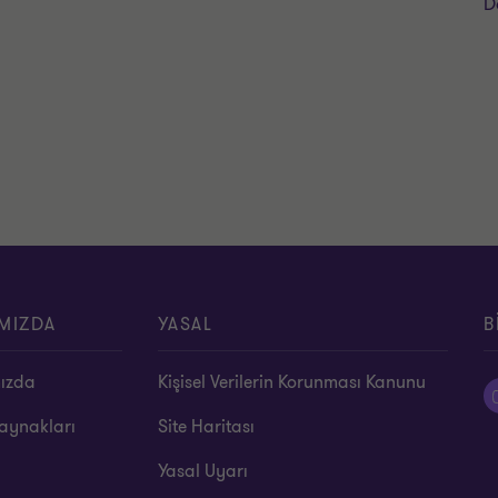
D
MIZDA
YASAL
B
ızda
Kişisel Verilerin Korunması Kanunu
aynakları
Site Haritası
Yasal Uyarı