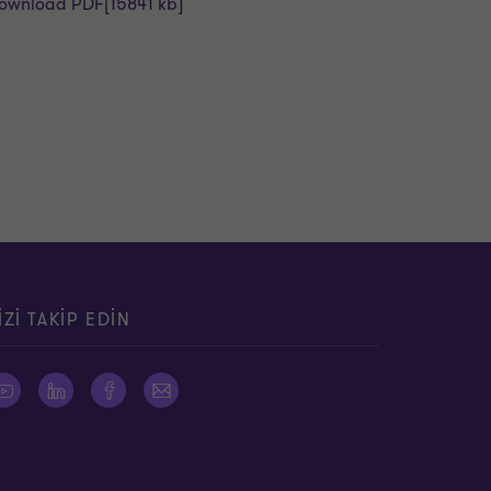
ownload PDF
[15841 kb]
IZI TAKIP EDIN