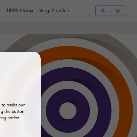
UFRS Odası
Vergi Sirküleri
to assist our
ng the button
acy notice