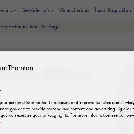
erimiz
Sektörlerimiz
Yöneticilerimiz
İnsan Kaynakları
on Haber Bülteni - 15. Sayı
Haber Bülteni
!
our personal information to measure and improve our sites and service, 
mpaigns and to provide personalised content and advertising. By clicki
, you can exercise your privacy rights. For more information see our priv
y