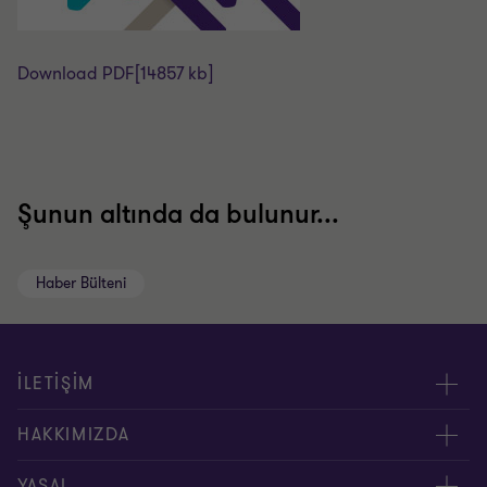
Download PDF
[14857 kb]
Şunun altında da bulunur...
Haber Bülteni
İLETİŞİM
Yöneticilerimiz
HAKKIMIZDA
Bizimle İletişime Geçin
Hakkımızda
YASAL